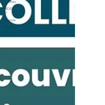
résultats
PRDSL
47
Agenda
A lire, à
voir