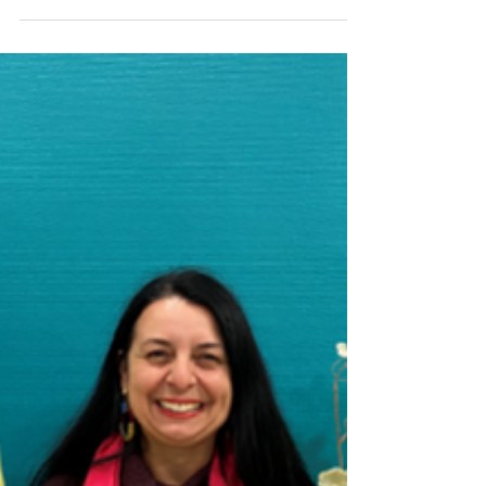
8 déc. 2025
2 min de lecture
PRDSL 47
Interview de… Sandrine Laborde
Vous êtes directrice de deux EHPADs, mais
également au pilotage du GCSMS 47… pouvez-
vous nous en faire une présentation ? Il s’agit d’un
groupement de coopération sociale et médico-
sociale de 28 établissements du Lot-et-Garonne
(39 au total avec la Dordogne). Cette organisation
permet de renforcer efficacement la coopération
entre acteurs, de mutualiser nos ressources, de
réaliser des économies d’échelle d’une part, mais
aussi de créer une dynamique sur le territoire en
perme