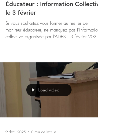
22 janv.
2 min de lecture
Copie de Formation Moniteur
Éducateur : Information Collective
le 3 février
Si vous souhaitez vous former au métier de
moniteur éducateur, ne manquez pas l’information
collective organisée par l’ADES ! 3 février 2026,
de 18h à 19h30, en format distanciel (Zoom).
Pourquoi participer ? Vous découvrirez les
modalités et objectifs du Diplôme d’État de
Moniteur Éducateur (DEME) , ainsi que les
différentes voies d'accès. Points essentiels de la
formation : Deux voies adaptées à votre parcours :
Formation en Voie Directe Date limite d'inscription :
Load video
20 mars