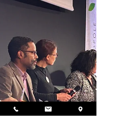
de Miramont de Guyenne ouvrent
leurs portes…
Les deux établissements, partenaires de la
première édition de la semaine des métiers de
l’autonomie, ont organisé des portes ouvertes,
permettant ainsi au public de découvrir les
structures dans leur quotidien. L’occasion aussi
d’évoquer et de valoriser la diversité des métiers
présents : aide-soignant, accompagnant éducatif et
social, infirmier, animateur, cuisinier, agents de
service, … Chacun contribuant au bon
fonctionnement de l’établissement, pour le bien-être
des pers