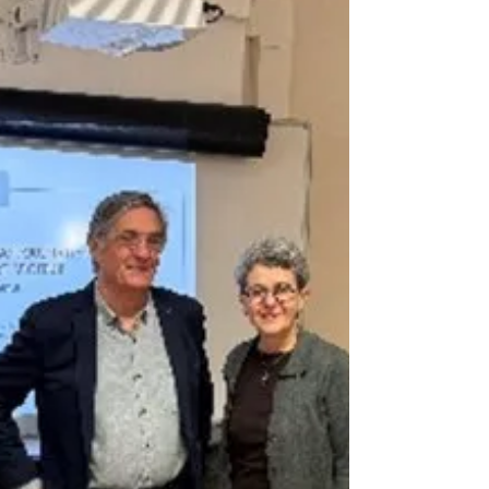
Forum mondial de l’Economie Sociale et
Solidaire… en visite dans le Lot-et- Garonne Du 29
au 31 octobre 2025, la 7 ème édition du Forum
mondial de l’Économie Sociale et Solidaire s’est
tenue pour la première fois en France, à Bordeaux,
faisant suite aux éditions de Séoul, Montréal,
Bilbao, Mexico et Dakar. A noter, une journée
organisée dans le Lot-et-Garonne qui a permis de
mettre en lumière différents exemples de
coopérations locales, notamment en matière
d’économie circul