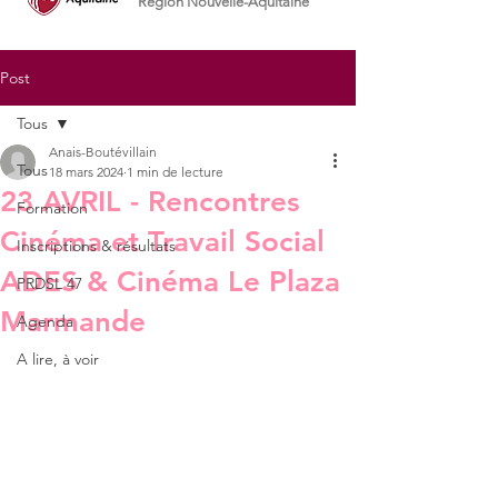
Région Nouvelle-Aquitaine
Post
Tous
Anais-Boutévillain
Tous
18 mars 2024
1 min de lecture
23 AVRIL - Rencontres
Formation
Cinéma et Travail Social
Inscriptions & résultats
ADES & Cinéma Le Plaza
PRDSL 47
Marmande
Agenda
A lire, à voir