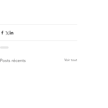
Voir tout
Posts récents