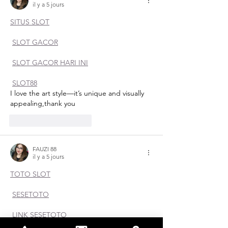
il y a 5 jours
SITUS SLOT
SLOT GACOR
SLOT GACOR HARI INI
SLOT88
I love the art style—it’s unique and visually 
appealing,thank you
J'aime
Répondre
FAUZI 88
il y a 5 jours
TOTO SLOT
SESETOTO
LINK SESETOTO