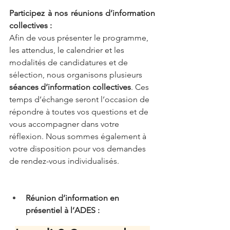
Participez à nos réunions d’information 
collectives :
Afin de vous présenter le programme, 
les attendus, le calendrier et les 
modalités de candidatures et de 
sélection, nous organisons plusieurs 
séances d’information collectives
. Ces 
temps d’échange seront l’occasion de 
répondre à toutes vos questions et de 
vous accompagner dans votre 
réflexion. Nous sommes également à 
votre disposition pour vos demandes 
de rendez-vous individualisés.
Réunion d’information en 
présentiel à l’ADES :