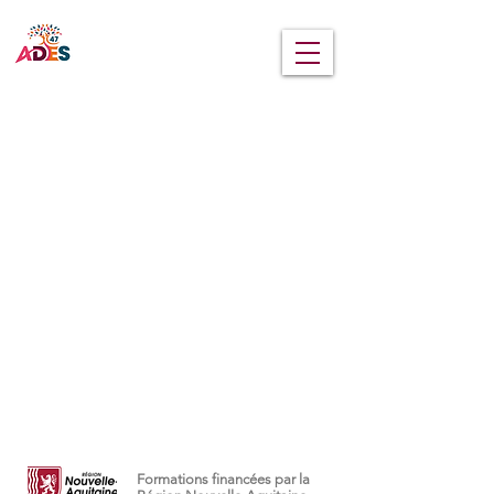
MENU
Formations financées par la