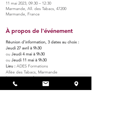
11 mai 2023, 09:30 – 12:30
Marmande, All. des Tabacs, 47200
Marmande, France
À propos de l'événement
Réunion d'information, 3 dates au choix :
Jeudi 27 avril à 9h30
ou
 Jeudi 4 mai à 9h30
ou
 Jeudi 11 mai à 9h30
Lieu :
 ADES Formations
Allée des Tabacs, Marmande
Inscription au choix :
Directement au 
05 53 79 12 87
ou via le 
formulaire en ligne
Déroulement de chaque réunion :
Présentation de la POEC et du métier 
de moniteur éducateur
Test de positionnement écrit
Entretien oral pour valider l'entrée 
dans le dispositif