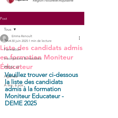
Région Nouvelle-Aquitaine
Post
Tous
Emma Renoult
Tous
30 juin 2025
1 min de lecture
Liste des candidats admis
Formation
en formation Moniteur
Inscriptions & résultats
Éducateur
PRDSL 47
Veuillez trouver ci-dessous 
Agenda
la liste des candidats 
A lire, à voir
admis à la formation 
Moniteur Educateur - 
DEME 2025 